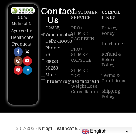
Contact
CUSTOMER
USEFUL
100%
Us
SERVICE
LINKS
Natural &
C2/335,
PRO+
Privacy
Ayurvedic
SLIMER
Policy
Yamunavihar,
Healthcare
RAS RESIN
Delhi-110053
Disclaimer
Products
Phone:
PRO+
Refund &
+91
SLIMER
Return
CAPSULE
88028
Policy
80253
SLIMER
Mail:
Terms &
RAS
Conditions
info@nirogihealthcare.in
Weight Loss
Shipping
Consultation
Policy
2017-2025
Nirogi Healthcare
. All Rights Reserved
English