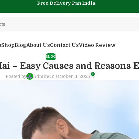
Free Delivery Pan India
e
Shop
Blog
About Us
Contact Us
Video Review
BLOG
 Hai – Easy Causes and Reasons 
9
Posted by
Admin
On October 11, 2025