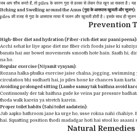
जब आप शौच करते हैं, तो piles के कारण गुदा से हल्का से लेकर तेज़ खून आ सकता है। 
Itching and Swelling around the Anus (गुदा के आसपास खुजली और सूजन):
piles की वजह से गुदा के आसपास त्वचा में जलन और खुजली होती है। इसके साथ ही सूजन या
Prevention Ti
High-fiber diet and hydration (Fiber-rich diet aur paani peena)
Acchi sehat ke liye apne diet me fiber-rich foods jaise ki sabziya
banata hai aur bowel movements smooth hote hain. Saath hi, din 
na ho.
Regular exercise (Niyamit vyayam):
Rozana halka-phulka exercise jaise chalna, jogging, swimming ya
circulation bhi sudharti hai, jo piles hone ke chances kam karta 
Avoiding prolonged sitting (Lambe samay tak baithna avoid kare
Continuously der tak baithna gude ke veins par pressure badhata 
thoda walk karein ya stretch karein.
Proper toilet habits (Sahi toilet aadatein):
Jab aapko bathroom jane ka urge ho, usse rokna nahi chahiye. Bin
hai. Squatting position thodi madadgar hoti hai stool ko asaani
Natural Remedies an